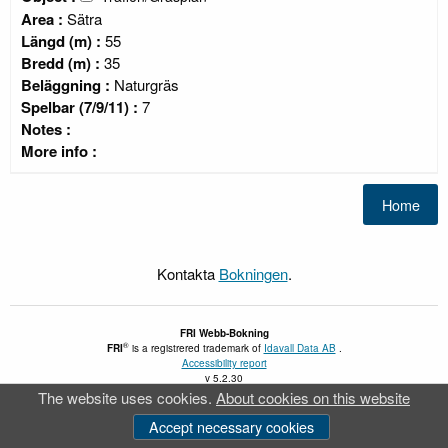
Area :
Sätra
Längd (m) :
55
Bredd (m) :
35
Beläggning :
Naturgräs
Spelbar (7/9/11) :
7
Notes :
More info :
Kontakta
Bokningen
.
FRI
Webb-Bokning
®
FRI
is a registrered trademark of
Idavall Data AB
.
Accessibility report
v 5.2.30
The website uses cookies.
About cookies on this website
Accept necessary cookies