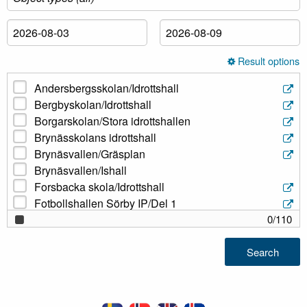
Result options
Andersbergsskolan/Idrottshall
Bergbyskolan/Idrottshall
Borgarskolan/Stora idrottshallen
Brynässkolans idrottshall
Brynäsvallen/Gräsplan
Brynäsvallen/Ishall
Forsbacka skola/Idrottshall
Fotbollshallen Sörby IP/Del 1
Fotbollshallen Sörby IP/Del 2
0
/
110
Fotbollshallen Sörby IP/Del 3
Fotbollshallen Sörby IP/Halv hall 1
Search
Fotbollshallen Sörby IP/Halv hall 2
Fotbollshallen Sörby IP/Helplan
Gavlehovshallen/Alfahallen