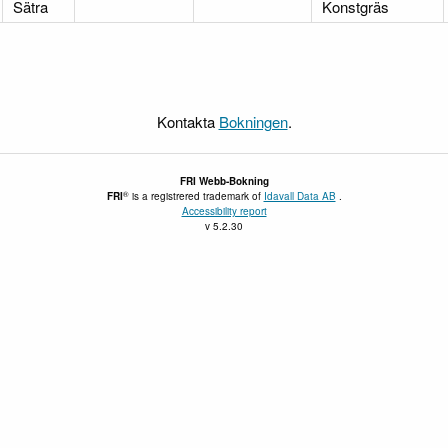
Sätra
Konstgräs
Kontakta
Bokningen
.
FRI
Webb-Bokning
®
FRI
is a registrered trademark of
Idavall Data AB
.
Accessibility report
v 5.2.30