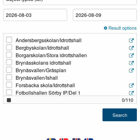
Result options
Andersbergsskolan/Idrottshall
Bergbyskolan/Idrottshall
Borgarskolan/Stora idrottshallen
Brynässkolans idrottshall
Brynäsvallen/Gräsplan
Brynäsvallen/Ishall
Forsbacka skola/Idrottshall
Fotbollshallen Sörby IP/Del 1
Fotbollshallen Sörby IP/Del 2
0
/
110
Fotbollshallen Sörby IP/Del 3
Fotbollshallen Sörby IP/Halv hall 1
Search
Fotbollshallen Sörby IP/Halv hall 2
Fotbollshallen Sörby IP/Helplan
Gavlehovshallen/Alfahallen