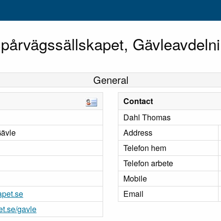
pårvägssällskapet, Gävleavdeln
General
Contact
Dahl Thomas
Gävle
Address
Telefon hem
Telefon arbete
Mobile
pet.se
Email
t.se/gavle