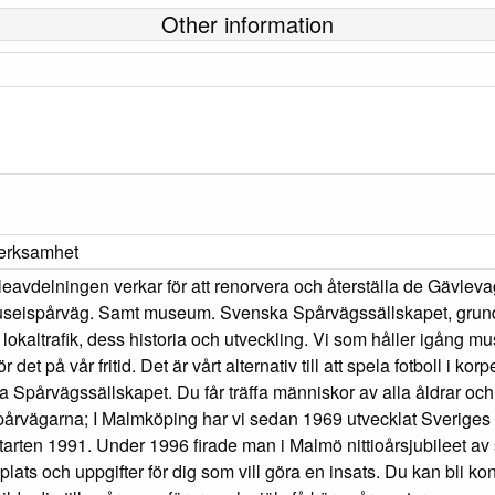
Other information
everksamhet
delningen verkar för att renorvera och återställa de Gävlevagna
eispårväg. Samt museum. Svenska Spårvägssällskapet, grundat
 lokaltrafik, dess historia och utveckling. Vi som håller igång
det på vår fritid. Det är vårt alternativ till att spela fotboll i k
 Spårvägssällskapet. Du får träffa människor av alla åldrar och y
garna; I Malmköping har vi sedan 1969 utvecklat Sveriges Lo
tarten 1991. Under 1996 firade man i Malmö nittioårsjubileet av
plats och uppgifter för dig som vill göra en insats. Du kan bli kon