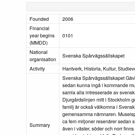
Founded
2006
Financial
year begins
0101
(MMDD)
National
Svenska Spårvägssällskapet
organisation
Activity
Hantverk, Historia, Kultur, Studi
Svenska Spårvägssällskapet Gävleav
sedan kunna ingå i kommande mus
samla alla intresserade av svensk
Djurgårdslinjen mitt i Stockholm gör 
familj är också välkomna i Svenska
gemensamma nämnaren. Museispårvä
ca fem miljoner resenärer sedan s
Summary
även i väster, söder och norr finns 