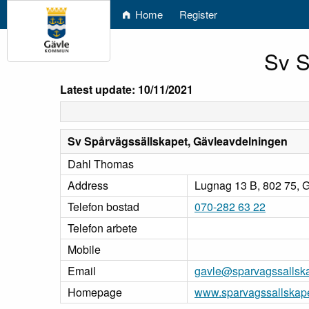
Home
Register
Sv S
Latest update: 10/11/2021
Sv Spårvägssällskapet, Gävleavdelningen
Dahl Thomas
Address
Lugnag 13 B, 802 75, 
Telefon bostad
070-282 63 22
Telefon arbete
Mobile
Email
gavle@sparvagssallska
Homepage
www.sparvagssallskape