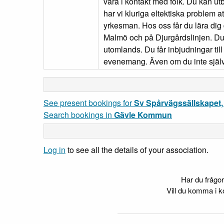
vara i kontakt med folk. Du kan ut
har vi kluriga eltektiska problem a
yrkesman. Hos oss får du lära di
Malmö och på Djurgårdslinjen. Du 
utomlands. Du får inbjudningar til
evenemang. Även om du inte själv 
See present bookings for
Sv Spårvägssällskapet,
Search bookings in
Gävle Kommun
Log in
to see all the details of your association.
Har du frågor
Vill du komma i k