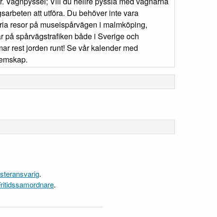
nar. Vagnpyssel; Vill du hellre pyssla med vagnarna
gsarbeten att utföra. Du behöver inte vara
fria resor på museispårvägen i malmköping,
r på spårvägstrafiken både i Sverige och
mar rest jorden runt! Se vår kalender med
lemskap.
steransvarig
.
ritidssamordnare
.