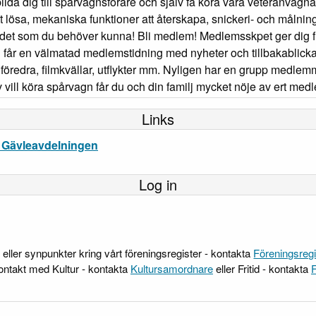
bilda dig till spårvagnsförare och själv få köra våra veteranvag
tt lösa, mekaniska funktioner att återskapa, snickeri- och målnin
g det som du behöver kunna! Bli medlem! Medlemsskpet ger dig 
får en välmatad medlemstidning med nyheter och tillbakablicka
l föredra, filmkvällar, utflykter mm. Nyligen har en grupp medlem
vill köra spårvagn får du och din familj mycket nöje av ert med
Links
 Gävleavdelningen
Log in
 eller synpunkter kring vårt föreningsregister - kontakta
Föreningsregi
ontakt med Kultur - kontakta
Kultursamordnare
eller Fritid - kontakta
F