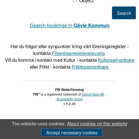
Object.
Search bookings in
Gävle Kommun
Har du frågor eller synpunkter kring vårt föreningsregister -
kontakta
Föreningsregisteransvarig
.
Vill du komma i kontakt med Kultur - kontakta
Kultursamordnare
eller Fritid - kontakta
Fritidssamordnare
.
FRI Webb-Förening
®
FRI
is a registrered trademark of
Idavall Data AB
.
Accessibility report
v 5.2.28
The website uses cookies.
About cookies on this website
Accept necessary cookies