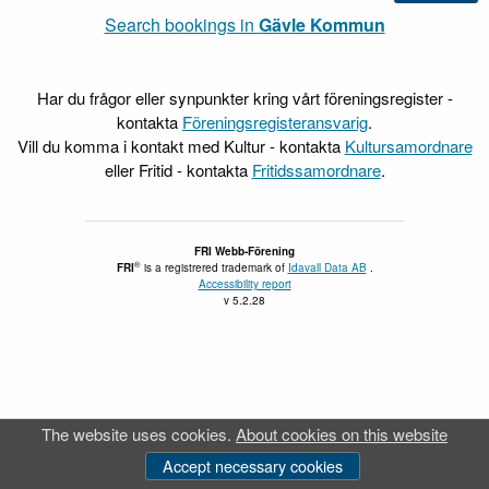
Search bookings in
Gävle Kommun
Har du frågor eller synpunkter kring vårt föreningsregister -
kontakta
Föreningsregisteransvarig
.
Vill du komma i kontakt med Kultur - kontakta
Kultursamordnare
eller Fritid - kontakta
Fritidssamordnare
.
FRI Webb-Förening
®
FRI
is a registrered trademark of
Idavall Data AB
.
Accessibility report
v 5.2.28
The website uses cookies.
About cookies on this website
Accept necessary cookies