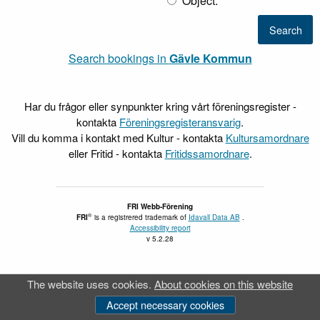
Object.
Search bookings in
Gävle Kommun
Har du frågor eller synpunkter kring vårt föreningsregister -
kontakta
Föreningsregisteransvarig
.
Vill du komma i kontakt med Kultur - kontakta
Kultursamordnare
eller Fritid - kontakta
Fritidssamordnare
.
FRI Webb-Förening
®
FRI
is a registrered trademark of
Idavall Data AB
.
Accessibility report
v 5.2.28
The website uses cookies.
About cookies on this website
Accept necessary cookies