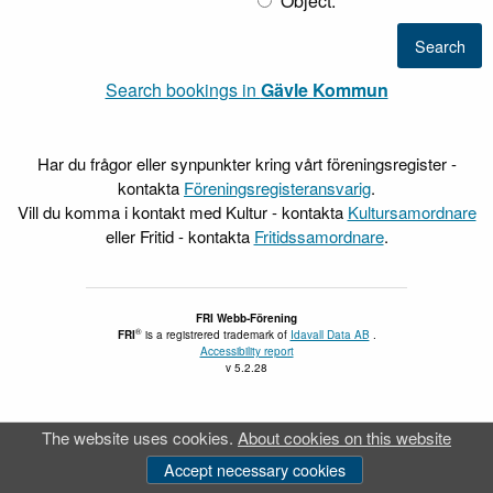
Object.
Search bookings in
Gävle Kommun
Har du frågor eller synpunkter kring vårt föreningsregister -
kontakta
Föreningsregisteransvarig
.
Vill du komma i kontakt med Kultur - kontakta
Kultursamordnare
eller Fritid - kontakta
Fritidssamordnare
.
FRI Webb-Förening
®
FRI
is a registrered trademark of
Idavall Data AB
.
Accessibility report
v 5.2.28
The website uses cookies.
About cookies on this website
Accept necessary cookies